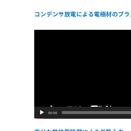
コンデンサ放電による電極材のプラ
動
画
プ
レ
ー
ヤ
ー
00:00