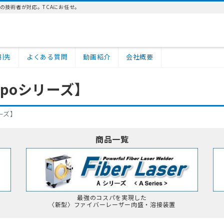
の技術者が対応。TCAにお任せ。
引先
よくある質問
動画紹介
会社概要
poシリーズ】
ーズ】
商品一覧
最強のコスパを実現した
〈新型〉ファイバーレーザー肉盛・溶接装置