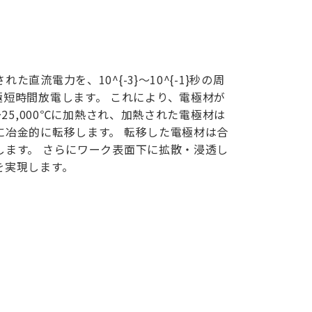
直流電力を、10^{-3}〜10^{-1}秒の周
5}秒の極短時間放電します。 これにより、電極材が
〜25,000℃に加熱され、加熱された電極材は
に冶金的に転移します。 転移した電極材は合
します。 さらにワーク表面下に拡散・浸透し
を実現します。