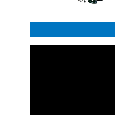
動
画
プ
レ
ー
ヤ
ー